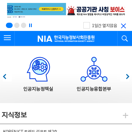
본
전
문
체
바
메
로
뉴
가
바
기
로
1일간 열지않음
가
전체메뉴 열기
검
기
한국지능정보사회진흥원
한국지능정보사회진흥원 주요사업
이전
다음
인공지능정책실
인공지능융합본부
지식정보
지