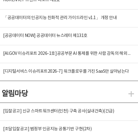
KOREN ICT 트렌드 리포트 제2호
「공공데이터의 인공지능 친화적 관리 가이드라인 v1.1」 개정 안내
[공공데이터 NOW] 공공데이터 뉴스레터 제131호
[AI.GOV 이슈리포트 2026-1호]공공부문 AI 통제를 위한 사람 감독의 해외 사례 분석 및 시사점
[디지털서비스 이슈리포트2026-7] 워크플로우를 가진 SaaS만 살아남는다
알림마당
알
[입찰공고] 신규 스마트워크센터(인천) 구축 공사(실내건축)(긴급)
[조달입찰공고] 범정부 인공지능 공통기반 구현(2차)