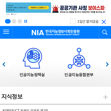
본
전
문
체
바
메
로
뉴
가
바
기
로
1일간 열지않음
가
전체메뉴 열기
검
기
한국지능정보사회진흥원
한국지능정보사회진흥원 주요사업
이전
다음
인공지능정책실
인공지능융합본부
지식정보
지