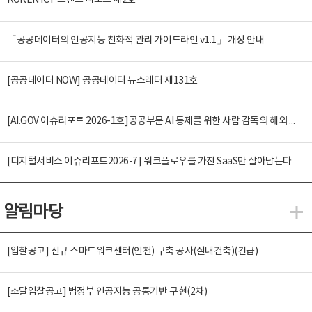
KOREN ICT 트렌드 리포트 제2호
「공공데이터의 인공지능 친화적 관리 가이드라인 v1.1」 개정 안내
[공공데이터 NOW] 공공데이터 뉴스레터 제131호
[AI.GOV 이슈리포트 2026-1호]공공부문 AI 통제를 위한 사람 감독의 해외 사례 분석 및 시사점
[디지털서비스 이슈리포트2026-7] 워크플로우를 가진 SaaS만 살아남는다
알림마당
알
[입찰공고] 신규 스마트워크센터(인천) 구축 공사(실내건축)(긴급)
[조달입찰공고] 범정부 인공지능 공통기반 구현(2차)