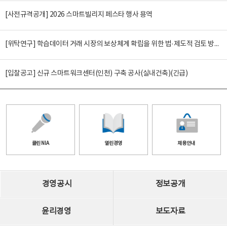
[사전규격공개] 2026 스마트빌리지 페스타 행사 용역
[위탁연구] 학습데이터 거래 시장의 보상체계 확립을 위한 법·제도적 검토 방안 연구
[입찰공고] 신규 스마트워크센터(인천) 구축 공사(실내건축)(긴급)
클린 NIA
열린경영
채용안내
경영공시
정보공개
윤리경영
보도자료