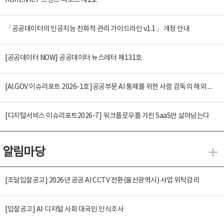
KOREN ICT 트렌드 리포트 제2호
「공공데이터의 인공지능 친화적 관리 가이드라인 v1.1」 개정 안내
[공공데이터 NOW] 공공데이터 뉴스레터 제131호
[AI.GOV 이슈리포트 2026-1호]공공부문 AI 통제를 위한 사람 감독의 해외 사례 분석 및 시사점
[디지털서비스 이슈리포트2026-7] 워크플로우를 가진 SaaS만 살아남는다
알림마당
알
[조달입찰공고] 2026년 공공 AI CCTV 전환(울산광역시) 사업 위탁감리
[입찰공고] AI·디지털 사회 대국민 인식조사