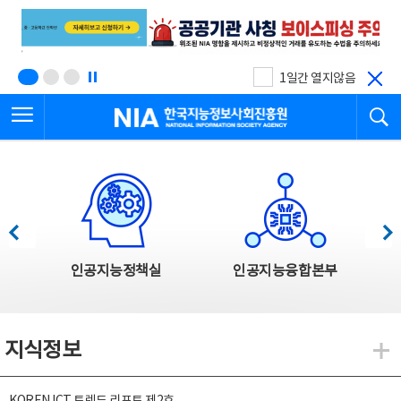
본
전
문
체
바
메
로
뉴
가
바
기
로
1일간 열지않음
가
전체메뉴 열기
검
기
한국지능정보사회진흥원
한국지능정보사회진흥원 주요사업
이전
다음
인공지능정책실
인공지능융합본부
지식정보
지