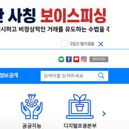
1일간 열지않음
네이버블로그
페이스북
유투브
인스타그랩
ENGLISH
검색하기
정보공개
다음
공공지능
디지털포용본부