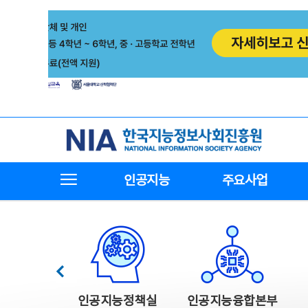
본
전
문
체
바
메
로
뉴
가
바
기
로
가
기
한국지능정보사회진흥원
전체메뉴보기
인공지능
주요사업
한국지능정보사회진흥원 주요사업
이전
인공지능정책실
인공지능융합본부