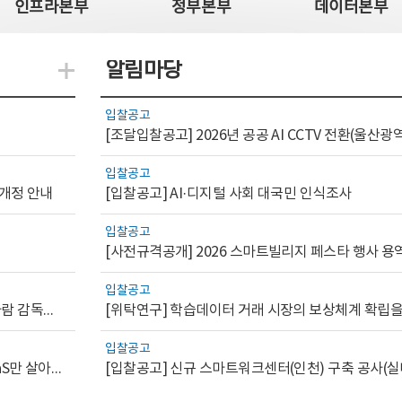
인프라본부
정부본부
데이터본부
알림마당
지식관련 더보기
입찰공고
입찰공고
 개정 안내
[입찰공고] AI·디지털 사회 대국민 인식조사
입찰공고
[사전규격공개] 2026 스마트빌리지 페스타 행사 용
입찰공고
[AI.GOV 이슈리포트 2026-1호]공공부문 AI 통제를 위한 사람 감독의 해외 사례 분석 및 시사점
입찰공고
[디지털서비스 이슈리포트2026-7] 워크플로우를 가진 SaaS만 살아남는다
[입찰공고] 신규 스마트워크센터(인천) 구축 공사(실