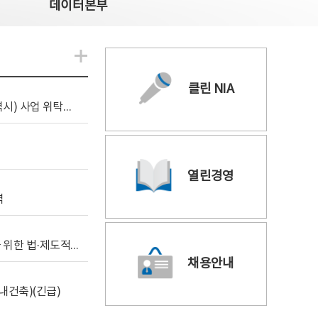
데이터본부
알림관련 더보기
클린 NIA
[조달입찰공고] 2026년 공공 AI CCTV 전환(울산광역시) 사업 위탁감리
열린경영
역
[위탁연구] 학습데이터 거래 시장의 보상체계 확립을 위한 법·제도적 검토 방안 연구
채용안내
내건축)(긴급)