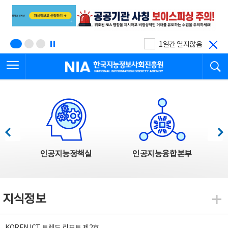
본
전
문
체
바
메
로
뉴
가
바
기
로
1일간 열지않음
가
전체메뉴 열기
검
기
한국지능정보사회진흥원
한국지능정보사회진흥원 주요사업
이전
다음
인공지능정책실
인공지능융합본부
지식정보
지