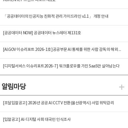
KOREN ICT 트렌드 리포트 제2호
「공공데이터의 인공지능 친화적 관리 가이드라인 v1.1」 개정 안내
[공공데이터 NOW] 공공데이터 뉴스레터 제131호
[AI.GOV 이슈리포트 2026-1호]공공부문 AI 통제를 위한 사람 감독의 해외 사례 분석 및 시사점
[디지털서비스 이슈리포트2026-7] 워크플로우를 가진 SaaS만 살아남는다
알림마당
알
[조달입찰공고] 2026년 공공 AI CCTV 전환(울산광역시) 사업 위탁감리
[입찰공고] AI·디지털 사회 대국민 인식조사