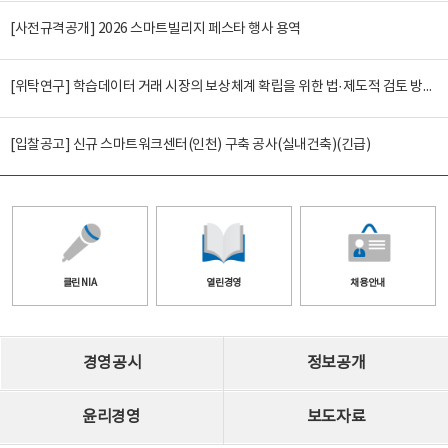
[사전규격공개] 2026 스마트빌리지 페스타 행사 용역
[위탁연구] 학습데이터 거래 시장의 보상체계 확립을 위한 법·제도적 검토 방안 연구
[입찰공고] 신규 스마트워크센터(인천) 구축 공사(실내건축)(긴급)
클린 NIA
열린경영
채용안내
경영공시
정보공개
윤리경영
보도자료