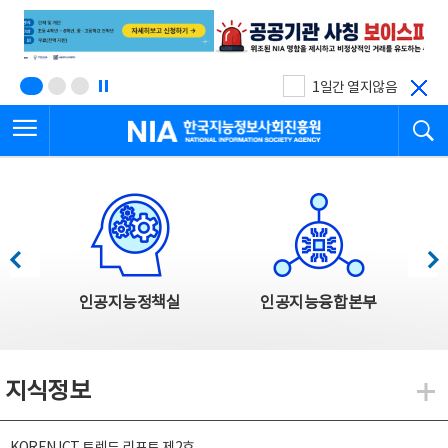
본
전
문
체
바
메
로
뉴
가
바
기
로
1일간 열지않음
가
전체메뉴 열기
검
기
한국지능정보사회진흥원
한국지능정보사회진흥원 주요사업
이전
다음
인공지능정책실
인공지능융합본부
지식정보
지