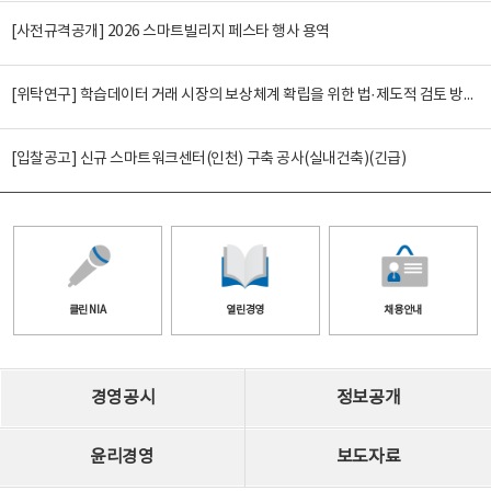
[사전규격공개] 2026 스마트빌리지 페스타 행사 용역
[위탁연구] 학습데이터 거래 시장의 보상체계 확립을 위한 법·제도적 검토 방안 연구
[입찰공고] 신규 스마트워크센터(인천) 구축 공사(실내건축)(긴급)
클린 NIA
열린경영
채용안내
경영공시
정보공개
윤리경영
보도자료