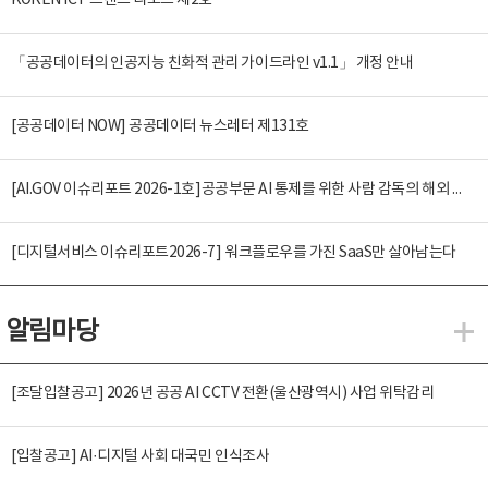
KOREN ICT 트렌드 리포트 제2호
「공공데이터의 인공지능 친화적 관리 가이드라인 v1.1」 개정 안내
[공공데이터 NOW] 공공데이터 뉴스레터 제131호
[AI.GOV 이슈리포트 2026-1호]공공부문 AI 통제를 위한 사람 감독의 해외 사례 분석 및 시사점
[디지털서비스 이슈리포트2026-7] 워크플로우를 가진 SaaS만 살아남는다
알림마당
알
[조달입찰공고] 2026년 공공 AI CCTV 전환(울산광역시) 사업 위탁감리
[입찰공고] AI·디지털 사회 대국민 인식조사