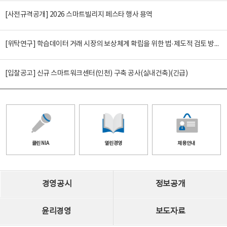
[사전규격공개] 2026 스마트빌리지 페스타 행사 용역
[위탁연구] 학습데이터 거래 시장의 보상체계 확립을 위한 법·제도적 검토 방안 연구
[입찰공고] 신규 스마트워크센터(인천) 구축 공사(실내건축)(긴급)
클린 NIA
열린경영
채용안내
경영공시
정보공개
윤리경영
보도자료