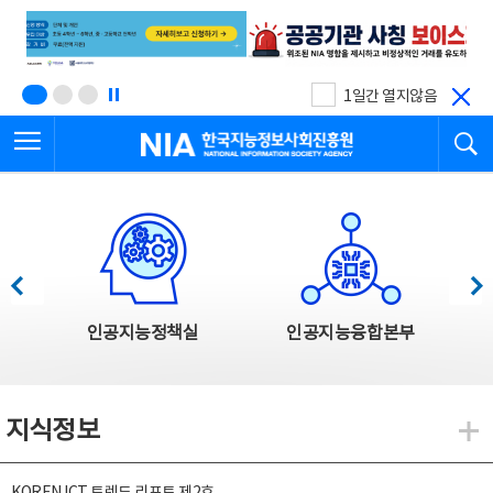
본
전
문
체
바
메
로
뉴
가
바
기
로
1일간 열지않음
가
전체메뉴 열기
검
기
한국지능정보사회진흥원
한국지능정보사회진흥원 주요사업
이전
다음
인공지능정책실
인공지능융합본부
지식정보
지