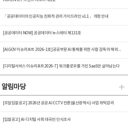
KOREN ICT 트렌드 리포트 제2호
「공공데이터의 인공지능 친화적 관리 가이드라인 v1.1」 개정 안내
[공공데이터 NOW] 공공데이터 뉴스레터 제131호
[AI.GOV 이슈리포트 2026-1호]공공부문 AI 통제를 위한 사람 감독의 해외 사례 분석 및 시사점
[디지털서비스 이슈리포트2026-7] 워크플로우를 가진 SaaS만 살아남는다
알림마당
알
[조달입찰공고] 2026년 공공 AI CCTV 전환(울산광역시) 사업 위탁감리
[입찰공고] AI·디지털 사회 대국민 인식조사