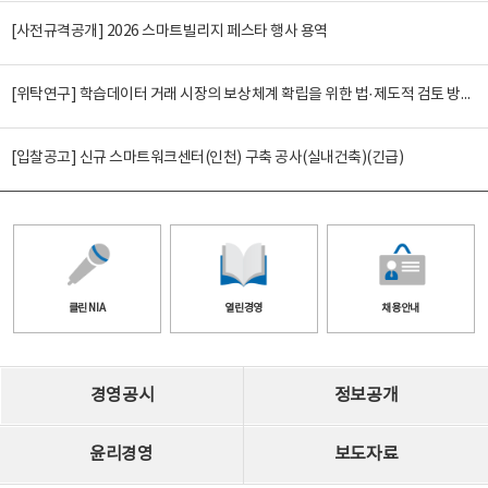
[사전규격공개] 2026 스마트빌리지 페스타 행사 용역
[위탁연구] 학습데이터 거래 시장의 보상체계 확립을 위한 법·제도적 검토 방안 연구
[입찰공고] 신규 스마트워크센터(인천) 구축 공사(실내건축)(긴급)
클린 NIA
열린경영
채용안내
경영공시
정보공개
윤리경영
보도자료