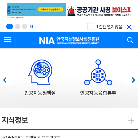
본
전
문
체
바
메
로
뉴
가
바
기
로
1일간 열지않음
가
전체메뉴 열기
검
기
한국지능정보사회진흥원
한국지능정보사회진흥원 주요사업
이전
다음
인공지능정책실
인공지능융합본부
지식정보
지