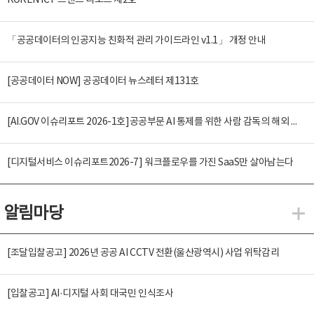
KOREN ICT 트렌드 리포트 제2호
「공공데이터의 인공지능 친화적 관리 가이드라인 v1.1」 개정 안내
[공공데이터 NOW] 공공데이터 뉴스레터 제131호
[AI.GOV 이슈리포트 2026-1호]공공부문 AI 통제를 위한 사람 감독의 해외 사례 분석 및 시사점
[디지털서비스 이슈리포트2026-7] 워크플로우를 가진 SaaS만 살아남는다
알림마당
알
[조달입찰공고] 2026년 공공 AI CCTV 전환(울산광역시) 사업 위탁감리
[입찰공고] AI·디지털 사회 대국민 인식조사