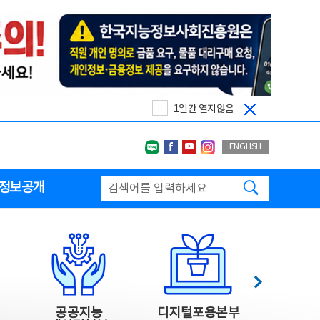
1일간 열지않음
네이버블로그
페이스북
유투브
인스타그랩
ENGLISH
검색하기
정보공개
다음
공공지능
디지털포용본부