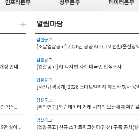
인프라본부
정부본부
데이터본부
알림마당
지식관련 더보기
입찰공고
입찰공고
 개정 안내
[입찰공고] AI·디지털 사회 대국민 인식조사
입찰공고
[사전규격공개] 2026 스마트빌리지 페스타 행사 용
입찰공고
[AI.GOV 이슈리포트 2026-1호]공공부문 AI 통제를 위한 사람 감독의 해외 사례 분석 및 시사점
입찰공고
[디지털서비스 이슈리포트2026-7] 워크플로우를 가진 SaaS만 살아남는다
[입찰공고] 신규 스마트워크센터(인천) 구축 공사(실