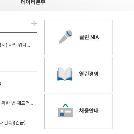
데이터본부
알림관련 더보기
클린 NIA
[조달입찰공고] 2026년 공공 AI CCTV 전환(울산광역시) 사업 위탁감리
열린경영
역
[위탁연구] 학습데이터 거래 시장의 보상체계 확립을 위한 법·제도적 검토 방안 연구
채용안내
내건축)(긴급)