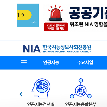
본
전
문
체
바
메
로
뉴
가
바
기
로
가
기
한국지능정보사회진흥원
전체메뉴보기
인공지능
주요사업
한국지능정보사회진흥원 주요사업
이전
인공지능정책실
인공지능융합본부