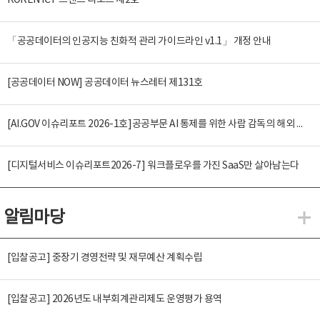
KOREN ICT 트렌드 리포트 제2호
「공공데이터의 인공지능 친화적 관리 가이드라인 v1.1」 개정 안내
[공공데이터 NOW] 공공데이터 뉴스레터 제131호
[AI.GOV 이슈리포트 2026-1호]공공부문 AI 통제를 위한 사람 감독의 해외 사례 분석 및 시사점
[디지털서비스 이슈리포트2026-7] 워크플로우를 가진 SaaS만 살아남는다
알림마당
알
[입찰공고] 중장기 경영전략 및 재무예산 계획수립
[입찰공고] 2026년도 내부회계관리제도 운영평가 용역