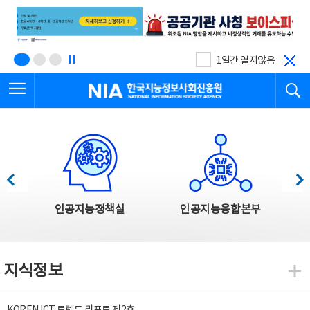
본
전
문
체
바
메
로
뉴
가
바
기
로
1일간 열지않음
가
전체메뉴 열기
검
기
한국지능정보사회진흥원
한국지능정보사회진흥원 주요사업
이전
다음
인공지능정책실
인공지능융합본부
지식정보
지