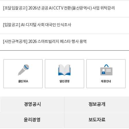
[조달입찰공고] 2026년 공공 AI CCTV 전환(울산광역시) 사업 위탁감리
[입찰공고] AI·디지털 사회 대국민 인식조사
[사전규격공개] 2026 스마트빌리지 페스타 행사 용역
클린 NIA
열린경영
채용안내
경영공시
정보공개
윤리경영
보도자료