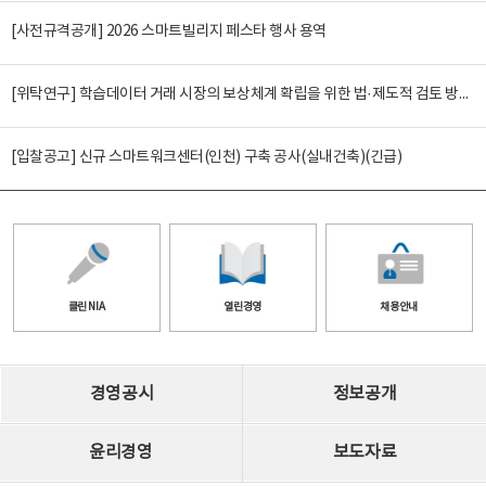
[사전규격공개] 2026 스마트빌리지 페스타 행사 용역
[위탁연구] 학습데이터 거래 시장의 보상체계 확립을 위한 법·제도적 검토 방안 연구
[입찰공고] 신규 스마트워크센터(인천) 구축 공사(실내건축)(긴급)
클린 NIA
열린경영
채용안내
경영공시
정보공개
윤리경영
보도자료