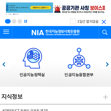
본
전
문
체
바
메
로
뉴
가
바
기
로
1일간 열지않음
가
전체메뉴 열기
검
기
한국지능정보사회진흥원
한국지능정보사회진흥원 주요사업
이전
다음
인공지능정책실
인공지능융합본부
지식정보
지