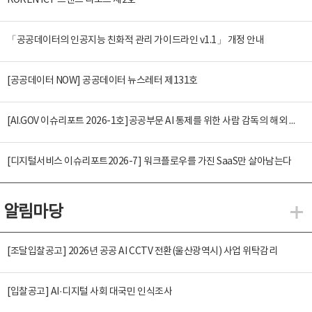
KOREN ICT 트렌드 리포트 제2호
「공공데이터의 인공지능 친화적 관리 가이드라인 v1.1」 개정 안내
[공공데이터 NOW] 공공데이터 뉴스레터 제131호
[AI.GOV 이슈리포트 2026-1호]공공부문 AI 통제를 위한 사람 감독의 해외 사례 분석 및 시사점
[디지털서비스 이슈리포트2026-7] 워크플로우를 가진 SaaS만 살아남는다
알림마당
알
[조달입찰공고] 2026년 공공 AI CCTV 전환(울산광역시) 사업 위탁감리
[입찰공고] AI·디지털 사회 대국민 인식조사