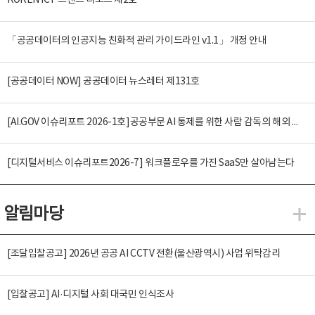
KOREN ICT 트렌드 리포트 제2호
「공공데이터의 인공지능 친화적 관리 가이드라인 v1.1」 개정 안내
[공공데이터 NOW] 공공데이터 뉴스레터 제131호
[AI.GOV 이슈리포트 2026-1호]공공부문 AI 통제를 위한 사람 감독의 해외 사례 분석 및 시사점
[디지털서비스 이슈리포트2026-7] 워크플로우를 가진 SaaS만 살아남는다
알림마당
알
[조달입찰공고] 2026년 공공 AI CCTV 전환(울산광역시) 사업 위탁감리
[입찰공고] AI·디지털 사회 대국민 인식조사