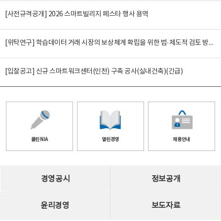
[사전규격공개] 2026 스마트빌리지 페스타 행사 용역
[위탁연구] 학습데이터 거래 시장의 보상체계 확립을 위한 법·제도적 검토 방안 연구
[입찰공고] 신규 스마트워크센터(인천) 구축 공사(실내건축)(긴급)
클린 NIA
열린경영
채용안내
경영공시
정보공개
윤리경영
보도자료