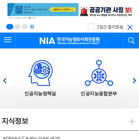
본
전
문
체
바
메
로
뉴
가
바
기
로
1일간 열지않음
가
전체메뉴 열기
검
기
한국지능정보사회진흥원
한국지능정보사회진흥원 주요사업
이전
다음
인공지능정책실
인공지능융합본부
지식정보
지