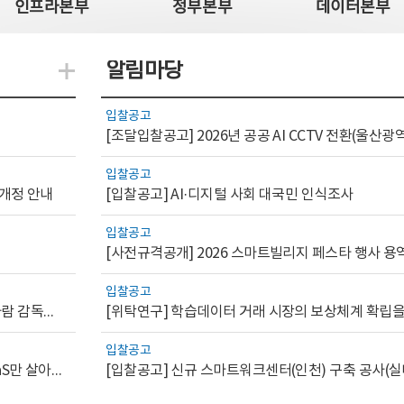
인프라본부
정부본부
데이터본부
알림마당
지식관련 더보기
입찰공고
입찰공고
 개정 안내
[입찰공고] AI·디지털 사회 대국민 인식조사
입찰공고
[사전규격공개] 2026 스마트빌리지 페스타 행사 용
입찰공고
[AI.GOV 이슈리포트 2026-1호]공공부문 AI 통제를 위한 사람 감독의 해외 사례 분석 및 시사점
입찰공고
[디지털서비스 이슈리포트2026-7] 워크플로우를 가진 SaaS만 살아남는다
[입찰공고] 신규 스마트워크센터(인천) 구축 공사(실