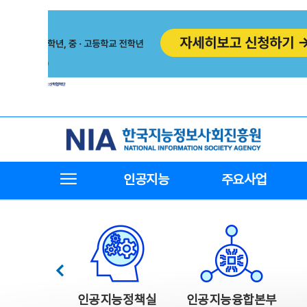
본
전
문
체
바
메
로
뉴
가
바
기
로
가
기
한국지능정보사회진흥원
전체메뉴보기
인공지능
주요사업
한국지능정보사회진흥원 주요사업
이전
인공지능정책실
인공지능융합본부