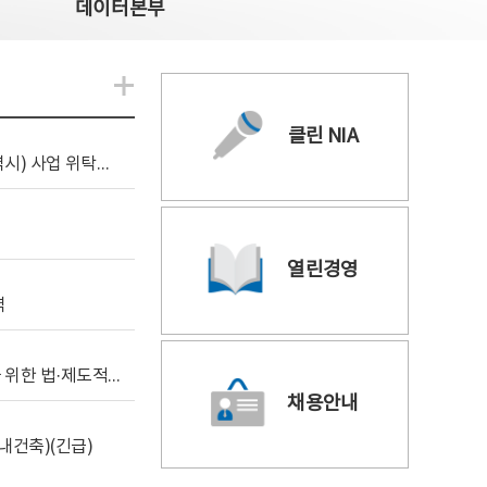
데이터본부
알림관련 더보기
클린 NIA
[조달입찰공고] 2026년 공공 AI CCTV 전환(울산광역시) 사업 위탁감리
열린경영
역
[위탁연구] 학습데이터 거래 시장의 보상체계 확립을 위한 법·제도적 검토 방안 연구
채용안내
내건축)(긴급)