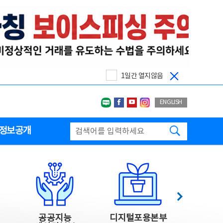
1일간 열지않음
네이버블로그
페이스북
유투브
인스타그랩
ENGLISH
검색하기
정보공개
다음
공공지능
디지털포용본부