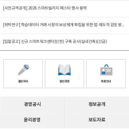
[사전규격공개] 2026 스마트빌리지 페스타 행사 용역
[위탁연구] 학습데이터 거래 시장의 보상체계 확립을 위한 법·제도적 검토 방안 연구
[입찰공고] 신규 스마트워크센터(인천) 구축 공사(실내건축)(긴급)
클린 NIA
열린경영
채용안내
경영공시
정보공개
윤리경영
보도자료