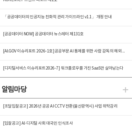
KOREN ICT 트렌드 리포트 제2호
「공공데이터의 인공지능 친화적 관리 가이드라인 v1.1」 개정 안내
[공공데이터 NOW] 공공데이터 뉴스레터 제131호
[AI.GOV 이슈리포트 2026-1호]공공부문 AI 통제를 위한 사람 감독의 해외 사례 분석 및 시사점
[디지털서비스 이슈리포트2026-7] 워크플로우를 가진 SaaS만 살아남는다
알림마당
알
[조달입찰공고] 2026년 공공 AI CCTV 전환(울산광역시) 사업 위탁감리
[입찰공고] AI·디지털 사회 대국민 인식조사