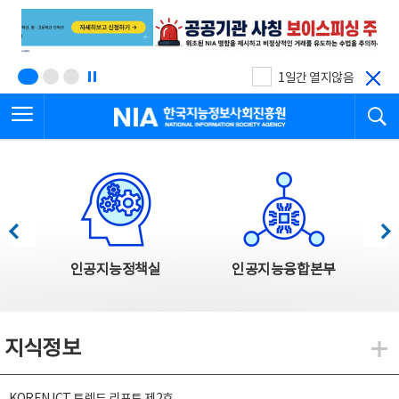
본
전
문
체
바
메
로
뉴
가
바
기
로
1일간 열지않음
가
전체메뉴 열기
검
기
한국지능정보사회진흥원
한국지능정보사회진흥원 주요사업
이전
다음
인공지능정책실
인공지능융합본부
지식정보
지