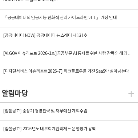
KOREN ICT 트렌드 리포트 제2호
「공공데이터의 인공지능 친화적 관리 가이드라인 v1.1」 개정 안내
[공공데이터 NOW] 공공데이터 뉴스레터 제131호
[AI.GOV 이슈리포트 2026-1호]공공부문 AI 통제를 위한 사람 감독의 해외 사례 분석 및 시사점
[디지털서비스 이슈리포트2026-7] 워크플로우를 가진 SaaS만 살아남는다
알림마당
알
[입찰공고] 중장기 경영전략 및 재무예산 계획수립
[입찰공고] 2026년도 내부회계관리제도 운영평가 용역