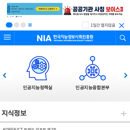
본
전
문
체
바
메
로
뉴
가
바
기
로
1일간 열지않음
가
전체메뉴 열기
검
기
한국지능정보사회진흥원
한국지능정보사회진흥원 주요사업
이전
다음
인공지능정책실
인공지능융합본부
지식정보
지