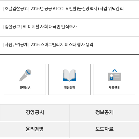
[조달입찰공고] 2026년 공공 AI CCTV 전환(울산광역시) 사업 위탁감리
[입찰공고] AI·디지털 사회 대국민 인식조사
[사전규격공개] 2026 스마트빌리지 페스타 행사 용역
클린 NIA
열린경영
채용안내
경영공시
정보공개
윤리경영
보도자료