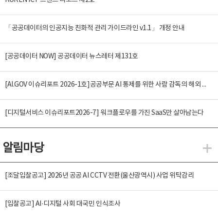
KOREN ICT 트렌드 리포트 제2호
「공공데이터의 인공지능 친화적 관리 가이드라인 v1.1」 개정 안내
[공공데이터 NOW] 공공데이터 뉴스레터 제131호
[AI.GOV 이슈리포트 2026-1호]공공부문 AI 통제를 위한 사람 감독의 해외 사례 분석 및 시사점
[디지털서비스 이슈리포트2026-7] 워크플로우를 가진 SaaS만 살아남는다
알림마당
알
[조달입찰공고] 2026년 공공 AI CCTV 전환(울산광역시) 사업 위탁감리
[입찰공고] AI·디지털 사회 대국민 인식조사