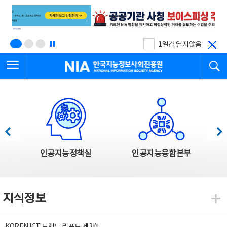
본
전
문
체
바
메
로
뉴
가
바
기
로
1일간 열지않음
가
전체메뉴 열기
검
기
한국지능정보사회진흥원
한국지능정보사회진흥원 주요사업
이전
다음
인공지능정책실
인공지능융합본부
지식정보
지