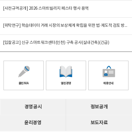
[사전규격공개] 2026 스마트빌리지 페스타 행사 용역
[위탁연구] 학습데이터 거래 시장의 보상체계 확립을 위한 법·제도적 검토 방안 연구
[입찰공고] 신규 스마트워크센터(인천) 구축 공사(실내건축)(긴급)
클린 NIA
열린경영
채용안내
경영공시
정보공개
윤리경영
보도자료