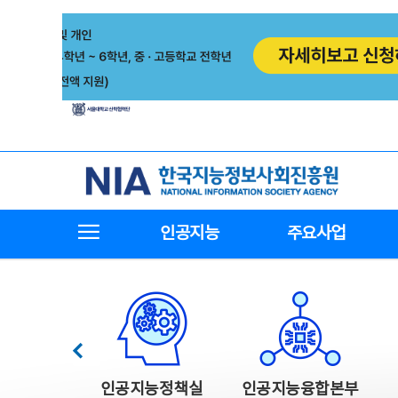
본
전
문
체
바
메
로
뉴
가
바
기
로
가
기
한국지능정보사회진흥원
전체메뉴보기
인공지능
주요사업
한국지능정보사회진흥원 주요사업
이전
인공지능정책실
인공지능융합본부