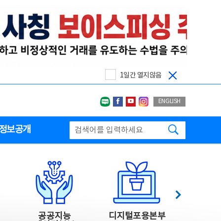
1일간 열지않음
네이버블로그
페이스북
유투브
인스타그랩
ENGLISH
검색하기
정보공개
다음
공공지능
디지털포용본부