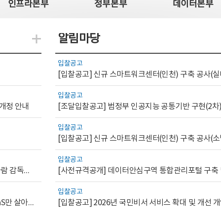
인프라본부
정부본부
데이터본부
알림마당
지식관련 더보기
입찰공고
[입찰공고] 신규 스마트워크센터(인천) 구축 공사(실
입찰공고
 개정 안내
[조달입찰공고] 범정부 인공지능 공통기반 구현(2차
입찰공고
[입찰공고] 신규 스마트워크센터(인천) 구축 공사(소
입찰공고
[AI.GOV 이슈리포트 2026-1호]공공부문 AI 통제를 위한 사람 감독의 해외 사례 분석 및 시사점
입찰공고
[디지털서비스 이슈리포트2026-7] 워크플로우를 가진 SaaS만 살아남는다
[입찰공고] 2026년 국민비서 서비스 확대 및 개선