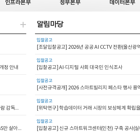
인프라본부
정부본부
데이터본부
알림마당
지식관련 더보기
입찰공고
입찰공고
 개정 안내
[입찰공고] AI·디지털 사회 대국민 인식조사
입찰공고
[사전규격공개] 2026 스마트빌리지 페스타 행사 용
입찰공고
[AI.GOV 이슈리포트 2026-1호]공공부문 AI 통제를 위한 사람 감독의 해외 사례 분석 및 시사점
입찰공고
[디지털서비스 이슈리포트2026-7] 워크플로우를 가진 SaaS만 살아남는다
[입찰공고] 신규 스마트워크센터(인천) 구축 공사(실