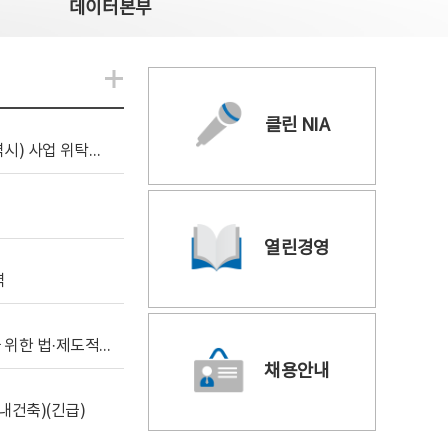
데이터본부
알림관련 더보기
클린 NIA
[조달입찰공고] 2026년 공공 AI CCTV 전환(울산광역시) 사업 위탁감리
열린경영
역
[위탁연구] 학습데이터 거래 시장의 보상체계 확립을 위한 법·제도적 검토 방안 연구
채용안내
내건축)(긴급)