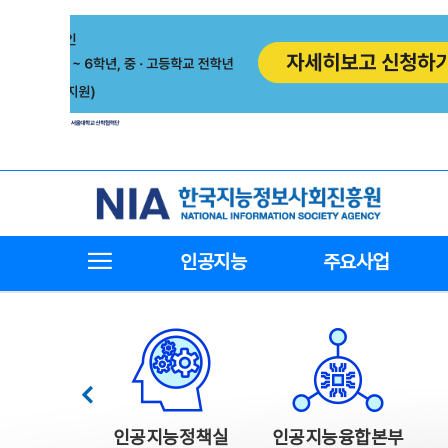
본
전
문
체
바
메
로
뉴
가
바
기
로
가
기
한국지능정보사회진흥원
전체메뉴보기
인공지능
주요사업
한국지능정보사회진흥원 주요사업
이전
인공지능정책실
인공지능융합본부