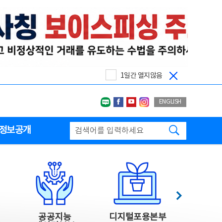
1일간 열지않음
네이버블로그
페이스북
유투브
인스타그랩
ENGLISH
검색하기
정보공개
다음
공공지능
디지털포용본부