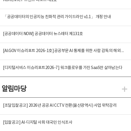
KOREN ICT 트렌드 리포트 제2호
「공공데이터의 인공지능 친화적 관리 가이드라인 v1.1」 개정 안내
[공공데이터 NOW] 공공데이터 뉴스레터 제131호
[AI.GOV 이슈리포트 2026-1호]공공부문 AI 통제를 위한 사람 감독의 해외 사례 분석 및 시사점
[디지털서비스 이슈리포트2026-7] 워크플로우를 가진 SaaS만 살아남는다
알림마당
알
[조달입찰공고] 2026년 공공 AI CCTV 전환(울산광역시) 사업 위탁감리
[입찰공고] AI·디지털 사회 대국민 인식조사