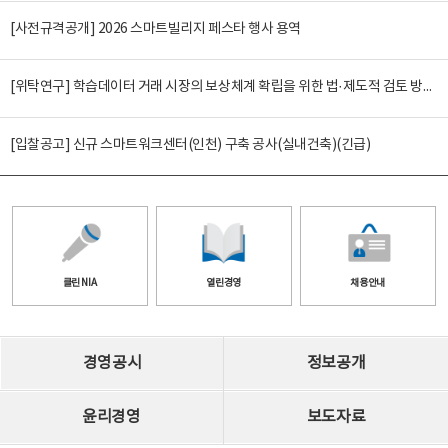
[사전규격공개] 2026 스마트빌리지 페스타 행사 용역
[위탁연구] 학습데이터 거래 시장의 보상체계 확립을 위한 법·제도적 검토 방안 연구
[입찰공고] 신규 스마트워크센터(인천) 구축 공사(실내건축)(긴급)
클린 NIA
열린경영
채용안내
경영공시
정보공개
윤리경영
보도자료