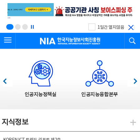
본
전
문
체
바
메
로
뉴
가
바
기
로
1일간 열지않음
가
전체메뉴 열기
검
기
한국지능정보사회진흥원
한국지능정보사회진흥원 주요사업
이전
다음
인공지능정책실
인공지능융합본부
지식정보
지