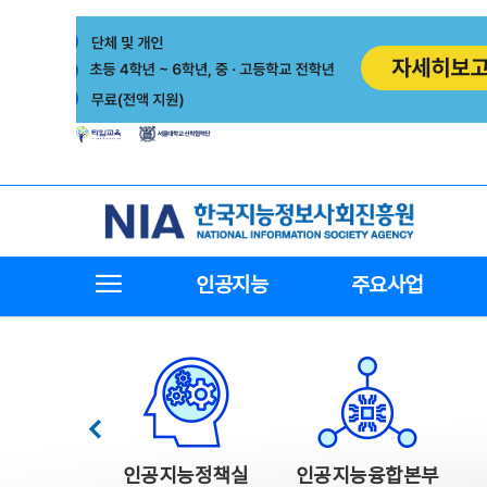
본
전
문
체
바
메
로
뉴
가
바
기
로
가
기
한국지능정보사회진흥원
전체메뉴보기
인공지능
주요사업
한국지능정보사회진흥원 주요사업
이전
인공지능정책실
인공지능융합본부