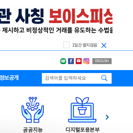
1일간 열지않음
네이버블로그
페이스북
유투브
인스타그랩
ENGLISH
검색하기
정보공개
다음
공공지능
디지털포용본부