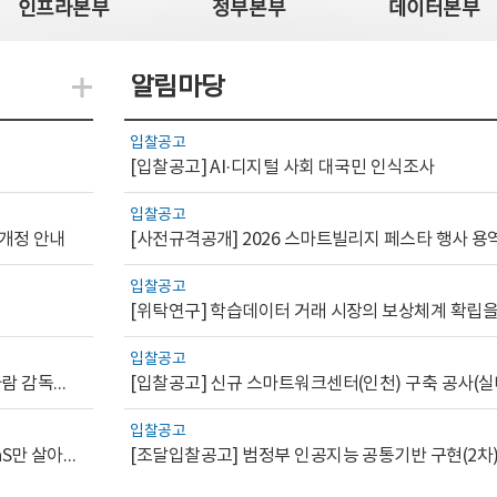
인프라본부
정부본부
데이터본부
알림마당
지식관련 더보기
입찰공고
[입찰공고] AI·디지털 사회 대국민 인식조사
입찰공고
 개정 안내
[사전규격공개] 2026 스마트빌리지 페스타 행사 용
입찰공고
입찰공고
[AI.GOV 이슈리포트 2026-1호]공공부문 AI 통제를 위한 사람 감독의 해외 사례 분석 및 시사점
[입찰공고] 신규 스마트워크센터(인천) 구축 공사(실
입찰공고
[디지털서비스 이슈리포트2026-7] 워크플로우를 가진 SaaS만 살아남는다
[조달입찰공고] 범정부 인공지능 공통기반 구현(2차