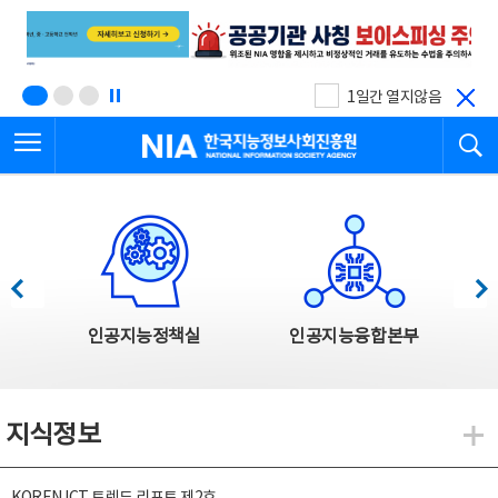
본
전
문
체
바
메
로
뉴
가
바
기
로
1일간 열지않음
가
전체메뉴 열기
검
기
한국지능정보사회진흥원
한국지능정보사회진흥원 주요사업
이전
다음
인공지능정책실
인공지능융합본부
지식정보
지