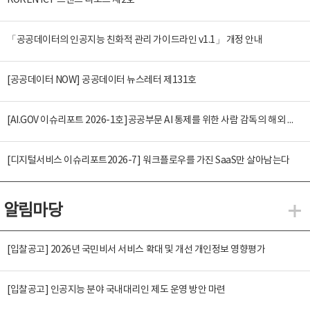
KOREN ICT 트렌드 리포트 제2호
「공공데이터의 인공지능 친화적 관리 가이드라인 v1.1」 개정 안내
[공공데이터 NOW] 공공데이터 뉴스레터 제131호
[AI.GOV 이슈리포트 2026-1호]공공부문 AI 통제를 위한 사람 감독의 해외 사례 분석 및 시사점
[디지털서비스 이슈리포트2026-7] 워크플로우를 가진 SaaS만 살아남는다
알림마당
알
[입찰공고] 2026년 국민비서 서비스 확대 및 개선 개인정보 영향평가
[입찰공고] 인공지능 분야 국내대리인 제도 운영 방안 마련