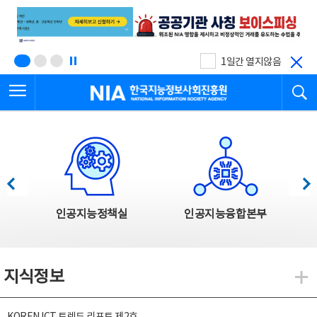
본
전
문
체
바
메
로
뉴
가
바
기
로
1일간 열지않음
가
전체메뉴 열기
검
기
한국지능정보사회진흥원
한국지능정보사회진흥원 주요사업
이전
다음
인공지능정책실
인공지능융합본부
지식정보
지