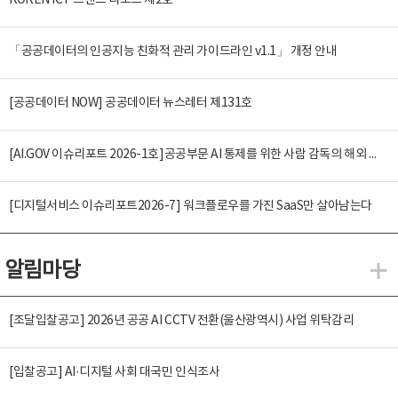
KOREN ICT 트렌드 리포트 제2호
「공공데이터의 인공지능 친화적 관리 가이드라인 v1.1」 개정 안내
[공공데이터 NOW] 공공데이터 뉴스레터 제131호
[AI.GOV 이슈리포트 2026-1호]공공부문 AI 통제를 위한 사람 감독의 해외 사례 분석 및 시사점
[디지털서비스 이슈리포트2026-7] 워크플로우를 가진 SaaS만 살아남는다
알림마당
알
[조달입찰공고] 2026년 공공 AI CCTV 전환(울산광역시) 사업 위탁감리
[입찰공고] AI·디지털 사회 대국민 인식조사