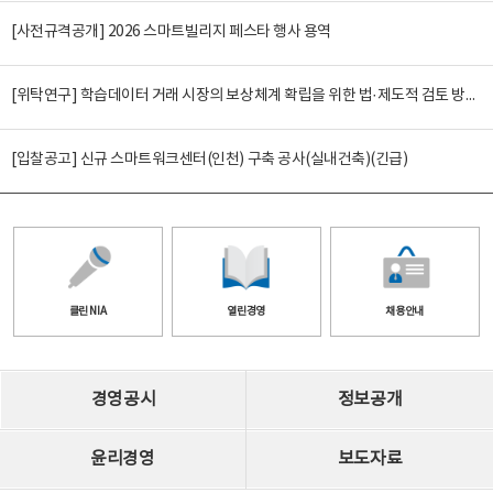
[사전규격공개] 2026 스마트빌리지 페스타 행사 용역
[위탁연구] 학습데이터 거래 시장의 보상체계 확립을 위한 법·제도적 검토 방안 연구
[입찰공고] 신규 스마트워크센터(인천) 구축 공사(실내건축)(긴급)
클린 NIA
열린경영
채용안내
경영공시
정보공개
윤리경영
보도자료