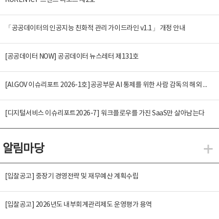
KOREN ICT 트렌드 리포트 제2호
「공공데이터의 인공지능 친화적 관리 가이드라인 v1.1」 개정 안내
[공공데이터 NOW] 공공데이터 뉴스레터 제131호
[AI.GOV 이슈리포트 2026-1호]공공부문 AI 통제를 위한 사람 감독의 해외 사례 분석 및 시사점
[디지털서비스 이슈리포트2026-7] 워크플로우를 가진 SaaS만 살아남는다
알림마당
알
[입찰공고] 중장기 경영전략 및 재무예산 계획수립
[입찰공고] 2026년도 내부회계관리제도 운영평가 용역