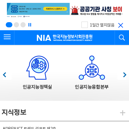
본
전
문
체
바
메
로
뉴
가
바
기
로
1일간 열지않음
가
전체메뉴 열기
검
기
한국지능정보사회진흥원
한국지능정보사회진흥원 주요사업
이전
다음
인공지능정책실
인공지능융합본부
지식정보
지