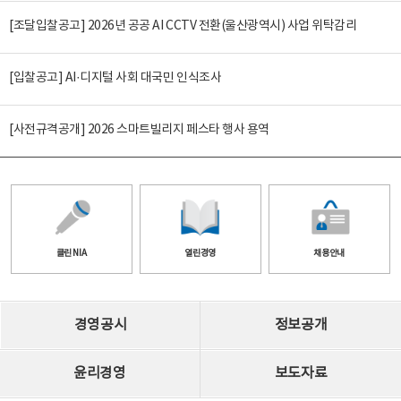
[조달입찰공고] 2026년 공공 AI CCTV 전환(울산광역시) 사업 위탁감리
[입찰공고] AI·디지털 사회 대국민 인식조사
[사전규격공개] 2026 스마트빌리지 페스타 행사 용역
클린 NIA
열린경영
채용안내
경영공시
정보공개
윤리경영
보도자료