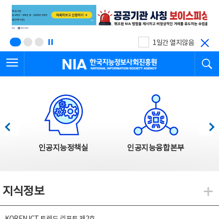
본
전
문
체
바
메
로
뉴
가
바
기
로
1일간 열지않음
가
전체메뉴 열기
검
기
한국지능정보사회진흥원
한국지능정보사회진흥원 주요사업
이전
다음
인공지능정책실
인공지능융합본부
지식정보
지