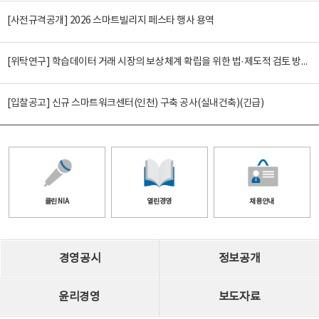
[사전규격공개] 2026 스마트빌리지 페스타 행사 용역
[위탁연구] 학습데이터 거래 시장의 보상체계 확립을 위한 법·제도적 검토 방안 연구
[입찰공고] 신규 스마트워크센터(인천) 구축 공사(실내건축)(긴급)
클린 NIA
열린경영
채용안내
경영공시
정보공개
윤리경영
보도자료