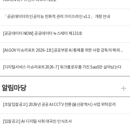
KOREN ICT 트렌드 리포트 제2호
「공공데이터의 인공지능 친화적 관리 가이드라인 v1.1」 개정 안내
[공공데이터 NOW] 공공데이터 뉴스레터 제131호
[AI.GOV 이슈리포트 2026-1호]공공부문 AI 통제를 위한 사람 감독의 해외 사례 분석 및 시사점
[디지털서비스 이슈리포트2026-7] 워크플로우를 가진 SaaS만 살아남는다
알림마당
알
[조달입찰공고] 2026년 공공 AI CCTV 전환(울산광역시) 사업 위탁감리
[입찰공고] AI·디지털 사회 대국민 인식조사