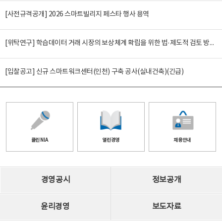
[사전규격공개] 2026 스마트빌리지 페스타 행사 용역
[위탁연구] 학습데이터 거래 시장의 보상체계 확립을 위한 법·제도적 검토 방안 연구
[입찰공고] 신규 스마트워크센터(인천) 구축 공사(실내건축)(긴급)
클린 NIA
열린경영
채용안내
경영공시
정보공개
윤리경영
보도자료