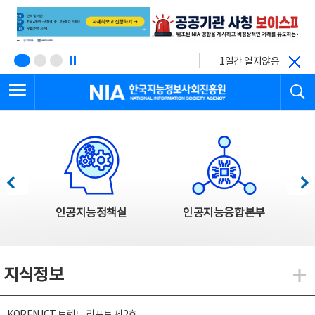
본
전
문
체
바
메
로
뉴
가
바
기
로
1일간 열지않음
가
전체메뉴 열기
검
기
한국지능정보사회진흥원
한국지능정보사회진흥원 주요사업
이전
다음
인공지능정책실
인공지능융합본부
지식정보
지