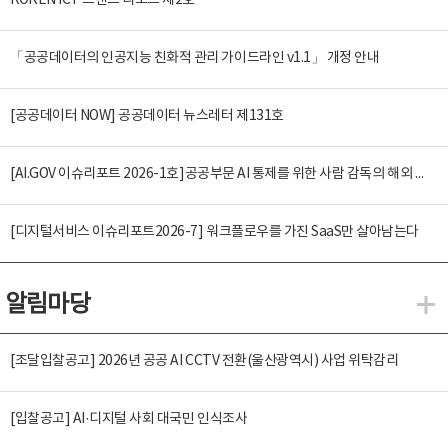
KOREN ICT 트렌드 리포트 제2호
「공공데이터의 인공지능 친화적 관리 가이드라인 v1.1」 개정 안내
[공공데이터 NOW] 공공데이터 뉴스레터 제131호
[AI.GOV 이슈리포트 2026-1호]공공부문 AI 통제를 위한 사람 감독의 해외 사례 분석 및 시사점
[디지털서비스 이슈리포트2026-7] 워크플로우를 가진 SaaS만 살아남는다
알림마당
알
[조달입찰공고] 2026년 공공 AI CCTV 전환(울산광역시) 사업 위탁감리
[입찰공고] AI·디지털 사회 대국민 인식조사