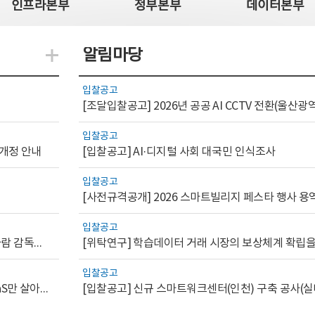
인프라본부
정부본부
데이터본부
알림마당
지식관련 더보기
입찰공고
입찰공고
 개정 안내
[입찰공고] AI·디지털 사회 대국민 인식조사
입찰공고
[사전규격공개] 2026 스마트빌리지 페스타 행사 용
입찰공고
[AI.GOV 이슈리포트 2026-1호]공공부문 AI 통제를 위한 사람 감독의 해외 사례 분석 및 시사점
입찰공고
[디지털서비스 이슈리포트2026-7] 워크플로우를 가진 SaaS만 살아남는다
[입찰공고] 신규 스마트워크센터(인천) 구축 공사(실