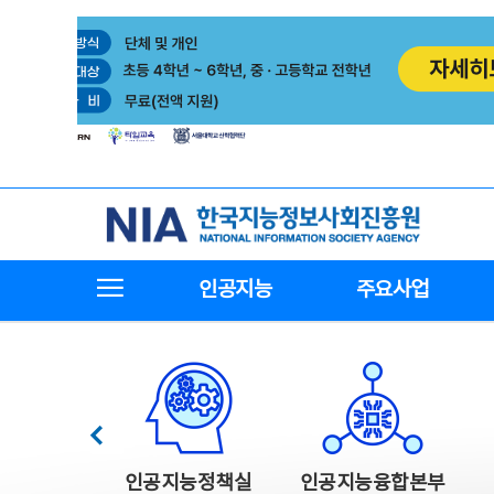
본
전
문
체
바
메
로
뉴
가
바
기
로
가
기
한국지능정보사회진흥원
전체메뉴보기
인공지능
주요사업
한국지능정보사회진흥원 주요사업
이전
인공지능정책실
인공지능융합본부