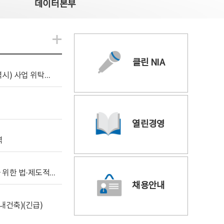
데이터본부
알림관련 더보기
클린 NIA
[조달입찰공고] 2026년 공공 AI CCTV 전환(울산광역시) 사업 위탁감리
열린경영
역
[위탁연구] 학습데이터 거래 시장의 보상체계 확립을 위한 법·제도적 검토 방안 연구
채용안내
내건축)(긴급)