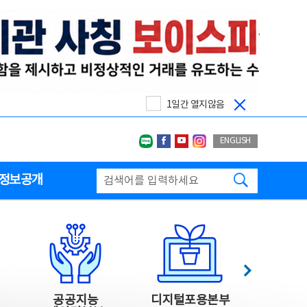
1일간 열지않음
네이버블로그
페이스북
유투브
인스타그랩
ENGLISH
검색하기
정보공개
다음
공공지능
디지털포용본부