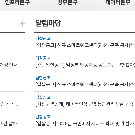
인프라본부
정부본부
데이터본부
알림마당
지식관련 더보기
입찰공고
[입찰공고] 신규 스마트워크센터(인천) 구축 공사(실
입찰공고
 개정 안내
[조달입찰공고] 범정부 인공지능 공통기반 구현(2차
입찰공고
[입찰공고] 신규 스마트워크센터(인천) 구축 공사(소
입찰공고
[AI.GOV 이슈리포트 2026-1호]공공부문 AI 통제를 위한 사람 감독의 해외 사례 분석 및 시사점
입찰공고
[디지털서비스 이슈리포트2026-7] 워크플로우를 가진 SaaS만 살아남는다
[입찰공고] 2026년 국민비서 서비스 확대 및 개선