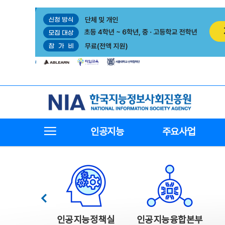
본
전
문
체
바
메
로
뉴
가
바
기
로
가
기
한국지능정보사회진흥원
전체메뉴보기
인공지능
주요사업
한국지능정보사회진흥원 주요사업
이전
인공지능정책실
인공지능융합본부