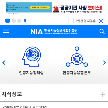
본
전
문
체
바
메
로
뉴
가
바
기
로
1일간 열지않음
가
전체메뉴 열기
검
기
한국지능정보사회진흥원
한국지능정보사회진흥원 주요사업
이전
다음
인공지능정책실
인공지능융합본부
지식정보
지