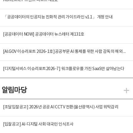
KOREN ICT 트렌드 리포트 제2호
「공공데이터의 인공지능 친화적 관리 가이드라인 v1.1」 개정 안내
[공공데이터 NOW] 공공데이터 뉴스레터 제131호
[AI.GOV 이슈리포트 2026-1호]공공부문 AI 통제를 위한 사람 감독의 해외 사례 분석 및 시사점
[디지털서비스 이슈리포트2026-7] 워크플로우를 가진 SaaS만 살아남는다
알림마당
알
[조달입찰공고] 2026년 공공 AI CCTV 전환(울산광역시) 사업 위탁감리
[입찰공고] AI·디지털 사회 대국민 인식조사