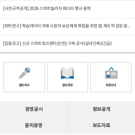
[사전규격공개] 2026 스마트빌리지 페스타 행사 용역
[위탁연구] 학습데이터 거래 시장의 보상체계 확립을 위한 법·제도적 검토 방안 연구
[입찰공고] 신규 스마트워크센터(인천) 구축 공사(실내건축)(긴급)
클린 NIA
열린경영
채용안내
경영공시
정보공개
윤리경영
보도자료