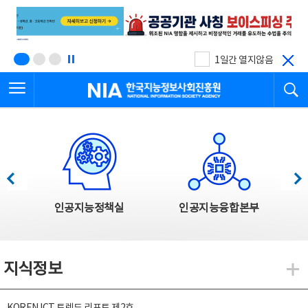
본
전
문
체
바
메
로
뉴
가
바
기
로
1일간 열지않음
가
전체메뉴 열기
검
기
한국지능정보사회진흥원
한국지능정보사회진흥원 주요사업
이전
다음
인공지능정책실
인공지능융합본부
지식정보
지