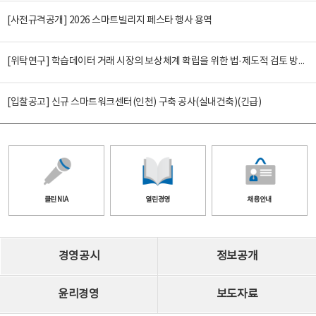
[사전규격공개] 2026 스마트빌리지 페스타 행사 용역
[위탁연구] 학습데이터 거래 시장의 보상체계 확립을 위한 법·제도적 검토 방안 연구
[입찰공고] 신규 스마트워크센터(인천) 구축 공사(실내건축)(긴급)
클린 NIA
열린경영
채용안내
경영공시
정보공개
윤리경영
보도자료