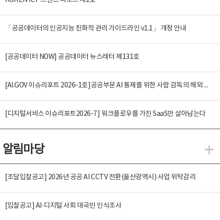
KOREN ICT 트렌드 리포트 제2호
「공공데이터의 인공지능 친화적 관리 가이드라인 v1.1」 개정 안내
[공공데이터 NOW] 공공데이터 뉴스레터 제131호
[AI.GOV 이슈리포트 2026-1호]공공부문 AI 통제를 위한 사람 감독의 해외 사례 분석 및 시사점
[디지털서비스 이슈리포트2026-7] 워크플로우를 가진 SaaS만 살아남는다
알림마당
알
[조달입찰공고] 2026년 공공 AI CCTV 전환(울산광역시) 사업 위탁감리
[입찰공고] AI·디지털 사회 대국민 인식조사