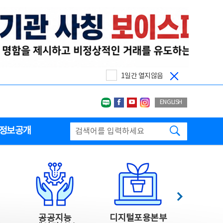
1일간 열지않음
네이버블로그
페이스북
유투브
인스타그랩
ENGLISH
검색하기
정보공개
다음
공공지능
디지털포용본부