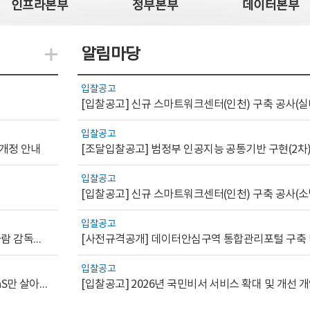
인프라본부
정부본부
데이터본부
알림마당
지식관련 더보기
입찰공고
[입찰공고] 신규 스마트워크센터(인천) 구축 공사(실
입찰공고
 개정 안내
[조달입찰공고] 범정부 인공지능 공통기반 구현(2차
입찰공고
[입찰공고] 신규 스마트워크센터(인천) 구축 공사(소
입찰공고
[AI.GOV 이슈리포트 2026-1호]공공부문 AI 통제를 위한 사람 감독의 해외 사례 분석 및 시사점
입찰공고
[디지털서비스 이슈리포트2026-7] 워크플로우를 가진 SaaS만 살아남는다
[입찰공고] 2026년 국민비서 서비스 확대 및 개선