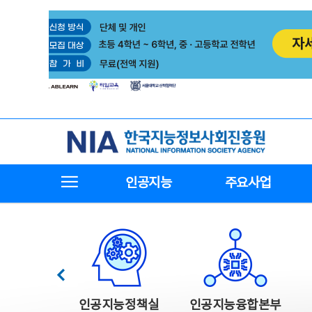
본
전
문
체
바
메
로
뉴
가
바
기
로
가
기
한국지능정보사회진흥원
전체메뉴보기
인공지능
주요사업
한국지능정보사회진흥원 주요사업
이전
인공지능정책실
인공지능융합본부