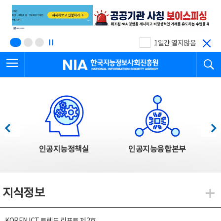
본
전
문
체
바
메
로
뉴
가
바
기
로
1일간 열지않음
가
전체메뉴 열기
검
기
한국지능정보사회진흥원
한국지능정보사회진흥원 주요사업
이전
다음
인공지능정책실
인공지능융합본부
지식정보
지