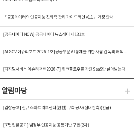
KOREN ICT 트렌드 리포트 제2호
「공공데이터의 인공지능 친화적 관리 가이드라인 v1.1」 개정 안내
[공공데이터 NOW] 공공데이터 뉴스레터 제131호
[AI.GOV 이슈리포트 2026-1호]공공부문 AI 통제를 위한 사람 감독의 해외 사례 분석 및 시사점
[디지털서비스 이슈리포트2026-7] 워크플로우를 가진 SaaS만 살아남는다
알림마당
알
[입찰공고] 신규 스마트워크센터(인천) 구축 공사(실내건축)(긴급)
[조달입찰공고] 범정부 인공지능 공통기반 구현(2차)