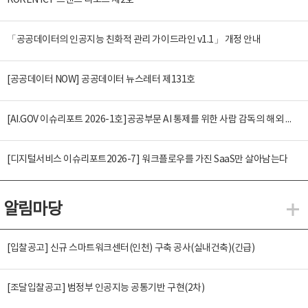
KOREN ICT 트렌드 리포트 제2호
「공공데이터의 인공지능 친화적 관리 가이드라인 v1.1」 개정 안내
[공공데이터 NOW] 공공데이터 뉴스레터 제131호
[AI.GOV 이슈리포트 2026-1호]공공부문 AI 통제를 위한 사람 감독의 해외 사례 분석 및 시사점
[디지털서비스 이슈리포트2026-7] 워크플로우를 가진 SaaS만 살아남는다
알림마당
알
[입찰공고] 신규 스마트워크센터(인천) 구축 공사(실내건축)(긴급)
[조달입찰공고] 범정부 인공지능 공통기반 구현(2차)