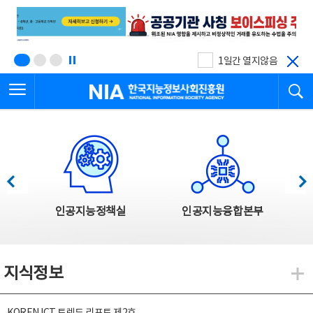
본
전
문
체
바
메
로
뉴
가
바
기
로
1일간 열지않음
가
전체메뉴 열기
검
기
한국지능정보사회진흥원
한국지능정보사회진흥원 주요사업
이전
다음
인공지능정책실
인공지능융합본부
지식정보
지