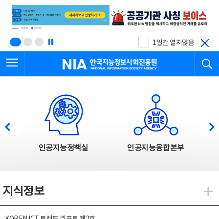
본
전
문
체
바
메
로
뉴
가
바
기
로
1일간 열지않음
가
전체메뉴 열기
검
기
한국지능정보사회진흥원
한국지능정보사회진흥원 주요사업
이전
다음
인공지능정책실
인공지능융합본부
지식정보
지