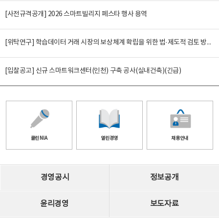
[사전규격공개] 2026 스마트빌리지 페스타 행사 용역
[위탁연구] 학습데이터 거래 시장의 보상체계 확립을 위한 법·제도적 검토 방안 연구
[입찰공고] 신규 스마트워크센터(인천) 구축 공사(실내건축)(긴급)
클린 NIA
열린경영
채용안내
경영공시
정보공개
윤리경영
보도자료