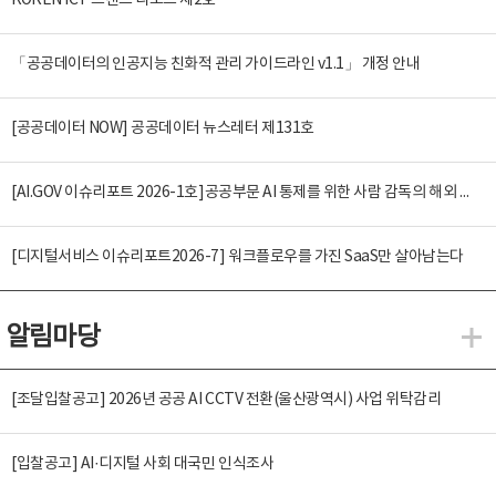
KOREN ICT 트렌드 리포트 제2호
「공공데이터의 인공지능 친화적 관리 가이드라인 v1.1」 개정 안내
[공공데이터 NOW] 공공데이터 뉴스레터 제131호
[AI.GOV 이슈리포트 2026-1호]공공부문 AI 통제를 위한 사람 감독의 해외 사례 분석 및 시사점
[디지털서비스 이슈리포트2026-7] 워크플로우를 가진 SaaS만 살아남는다
알림마당
알
[조달입찰공고] 2026년 공공 AI CCTV 전환(울산광역시) 사업 위탁감리
[입찰공고] AI·디지털 사회 대국민 인식조사