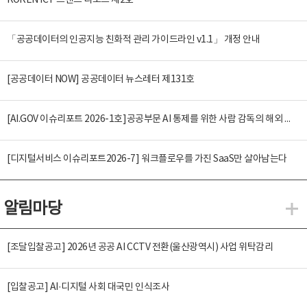
KOREN ICT 트렌드 리포트 제2호
「공공데이터의 인공지능 친화적 관리 가이드라인 v1.1」 개정 안내
[공공데이터 NOW] 공공데이터 뉴스레터 제131호
[AI.GOV 이슈리포트 2026-1호]공공부문 AI 통제를 위한 사람 감독의 해외 사례 분석 및 시사점
[디지털서비스 이슈리포트2026-7] 워크플로우를 가진 SaaS만 살아남는다
알림마당
알
[조달입찰공고] 2026년 공공 AI CCTV 전환(울산광역시) 사업 위탁감리
[입찰공고] AI·디지털 사회 대국민 인식조사