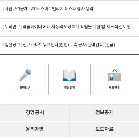
[사전규격공개] 2026 스마트빌리지 페스타 행사 용역
[위탁연구] 학습데이터 거래 시장의 보상체계 확립을 위한 법·제도적 검토 방안 연구
[입찰공고] 신규 스마트워크센터(인천) 구축 공사(실내건축)(긴급)
클린 NIA
열린경영
채용안내
경영공시
정보공개
윤리경영
보도자료