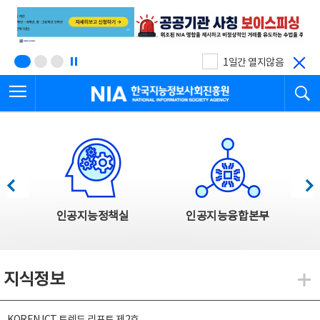
본
전
문
체
바
메
로
뉴
가
바
기
로
1일간 열지않음
가
전체메뉴 열기
검
기
한국지능정보사회진흥원
한국지능정보사회진흥원 주요사업
이전
다음
인공지능정책실
인공지능융합본부
지식정보
지