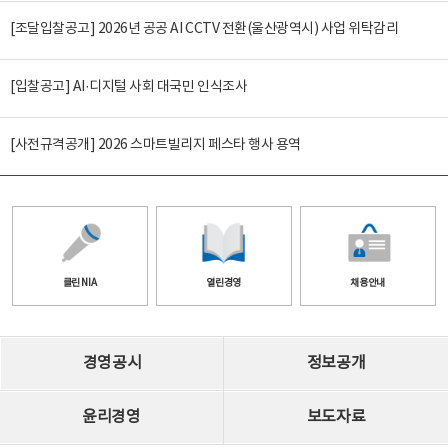
[조달입찰공고] 2026년 공공 AI CCTV 전환(울산광역시) 사업 위탁감리
[입찰공고] AI·디지털 사회 대국민 인식조사
[사전규격공개] 2026 스마트빌리지 페스타 행사 용역
클린 NIA
열린경영
채용안내
경영공시
정보공개
윤리경영
보도자료