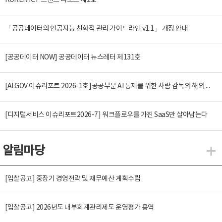
KOREN ICT 트렌드 리포트 제2호
「공공데이터의 인공지능 친화적 관리 가이드라인 v1.1」 개정 안내
[공공데이터 NOW] 공공데이터 뉴스레터 제131호
[AI.GOV 이슈리포트 2026-1호]공공부문 AI 통제를 위한 사람 감독의 해외 사례 분석 및 시사점
[디지털서비스 이슈리포트2026-7] 워크플로우를 가진 SaaS만 살아남는다
알림마당
알
[입찰공고] 중장기 경영전략 및 재무예산 계획수립
[입찰공고] 2026년도 내부회계관리제도 운영평가 용역