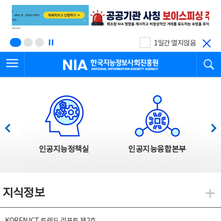
본
전
문
체
바
메
로
뉴
가
바
기
로
1일간 열지않음
가
전체메뉴 열기
검
기
한국지능정보사회진흥원
한국지능정보사회진흥원 주요사업
이전
다음
인공지능정책실
인공지능융합본부
지식정보
지