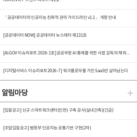
KOREN ICT 트렌드 리포트 제2호
「공공데이터의 인공지능 친화적 관리 가이드라인 v1.1」 개정 안내
[공공데이터 NOW] 공공데이터 뉴스레터 제131호
[AI.GOV 이슈리포트 2026-1호]공공부문 AI 통제를 위한 사람 감독의 해외 사례 분석 및 시사점
[디지털서비스 이슈리포트2026-7] 워크플로우를 가진 SaaS만 살아남는다
알림마당
알
[입찰공고] 신규 스마트워크센터(인천) 구축 공사(실내건축)(긴급)
[조달입찰공고] 범정부 인공지능 공통기반 구현(2차)