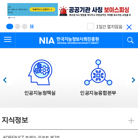
본
전
문
체
바
메
로
뉴
가
바
기
로
1일간 열지않음
가
전체메뉴 열기
검
기
한국지능정보사회진흥원
한국지능정보사회진흥원 주요사업
이전
다음
인공지능정책실
인공지능융합본부
지식정보
지