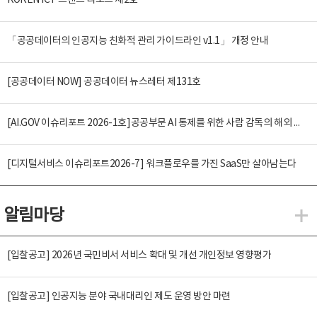
KOREN ICT 트렌드 리포트 제2호
「공공데이터의 인공지능 친화적 관리 가이드라인 v1.1」 개정 안내
[공공데이터 NOW] 공공데이터 뉴스레터 제131호
[AI.GOV 이슈리포트 2026-1호]공공부문 AI 통제를 위한 사람 감독의 해외 사례 분석 및 시사점
[디지털서비스 이슈리포트2026-7] 워크플로우를 가진 SaaS만 살아남는다
알림마당
알
[입찰공고] 2026년 국민비서 서비스 확대 및 개선 개인정보 영향평가
[입찰공고] 인공지능 분야 국내대리인 제도 운영 방안 마련