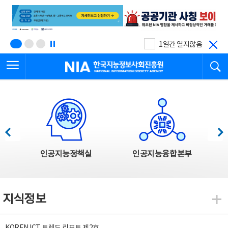
본
전
문
체
바
메
로
뉴
가
바
기
로
1일간 열지않음
가
전체메뉴 열기
검
기
한국지능정보사회진흥원
한국지능정보사회진흥원 주요사업
이전
다음
인공지능정책실
인공지능융합본부
지식정보
지