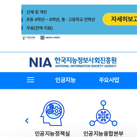
본
전
문
체
바
메
로
뉴
가
바
기
로
가
기
한국지능정보사회진흥원
전체메뉴보기
인공지능
주요사업
한국지능정보사회진흥원 주요사업
이전
인공지능정책실
인공지능융합본부