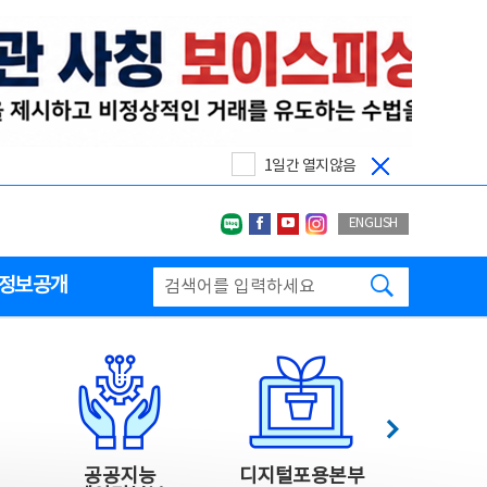
1일간 열지않음
네이버블로그
페이스북
유투브
인스타그랩
ENGLISH
검색하기
정보공개
다음
공공지능
디지털포용본부