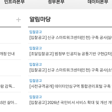
인프라본부
정부본부
데이터본부
알림마당
지식관련 더보기
입찰공고
[입찰공고] 신규 스마트워크센터(인천) 구축 공사(실
입찰공고
 개정 안내
[조달입찰공고] 범정부 인공지능 공통기반 구현(2차
입찰공고
[입찰공고] 신규 스마트워크센터(인천) 구축 공사(소
입찰공고
[AI.GOV 이슈리포트 2026-1호]공공부문 AI 통제를 위한 사람 감독의 해외 사례 분석 및 시사점
입찰공고
[디지털서비스 이슈리포트2026-7] 워크플로우를 가진 SaaS만 살아남는다
[입찰공고] 2026년 국민비서 서비스 확대 및 개선