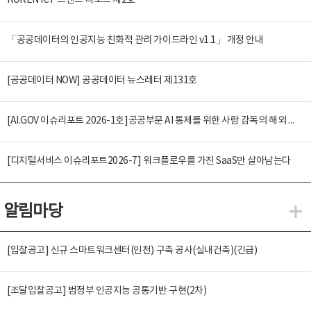
KOREN ICT 트렌드 리포트 제2호
「공공데이터의 인공지능 친화적 관리 가이드라인 v1.1」 개정 안내
[공공데이터 NOW] 공공데이터 뉴스레터 제131호
[AI.GOV 이슈리포트 2026-1호]공공부문 AI 통제를 위한 사람 감독의 해외 사례 분석 및 시사점
[디지털서비스 이슈리포트2026-7] 워크플로우를 가진 SaaS만 살아남는다
알림마당
알
[입찰공고] 신규 스마트워크센터(인천) 구축 공사(실내건축)(긴급)
[조달입찰공고] 범정부 인공지능 공통기반 구현(2차)