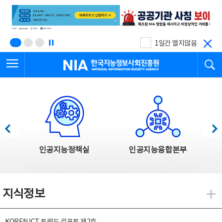
본
전
문
체
바
메
로
뉴
가
바
기
로
1일간 열지않음
가
전체메뉴 열기
검
기
한국지능정보사회진흥원
한국지능정보사회진흥원 주요사업
이전
다음
인공지능정책실
인공지능융합본부
지식정보
지