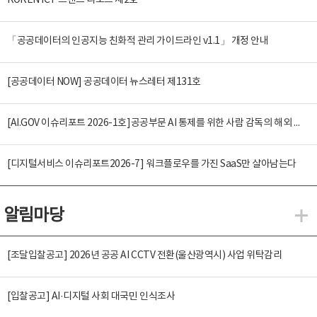
KOREN ICT 트렌드 리포트 제2호
「공공데이터의 인공지능 친화적 관리 가이드라인 v1.1」 개정 안내
[공공데이터 NOW] 공공데이터 뉴스레터 제131호
[AI.GOV 이슈리포트 2026-1호]공공부문 AI 통제를 위한 사람 감독의 해외 사례 분석 및 시사점
[디지털서비스 이슈리포트2026-7] 워크플로우를 가진 SaaS만 살아남는다
알림마당
알
[조달입찰공고] 2026년 공공 AI CCTV 전환(울산광역시) 사업 위탁감리
[입찰공고] AI·디지털 사회 대국민 인식조사