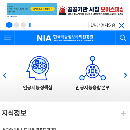
본
전
문
체
바
메
로
뉴
가
바
기
로
1일간 열지않음
가
전체메뉴 열기
검
기
한국지능정보사회진흥원
한국지능정보사회진흥원 주요사업
이전
다음
인공지능정책실
인공지능융합본부
지식정보
지