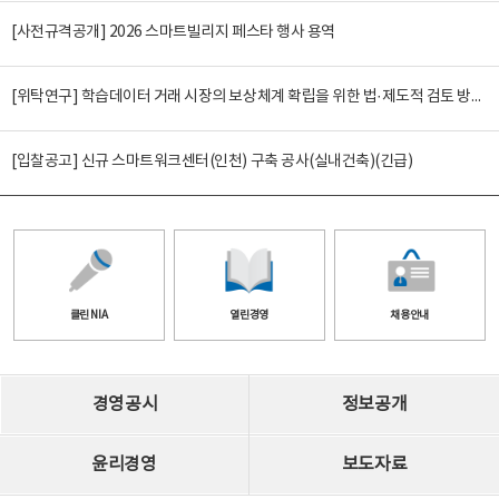
[사전규격공개] 2026 스마트빌리지 페스타 행사 용역
[위탁연구] 학습데이터 거래 시장의 보상체계 확립을 위한 법·제도적 검토 방안 연구
[입찰공고] 신규 스마트워크센터(인천) 구축 공사(실내건축)(긴급)
클린 NIA
열린경영
채용안내
경영공시
정보공개
윤리경영
보도자료