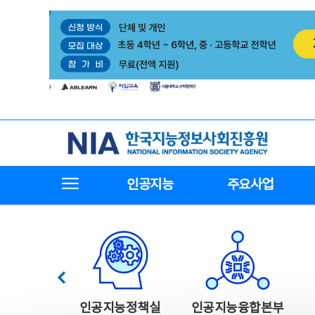
본
전
문
체
바
메
로
뉴
가
바
기
로
가
기
한국지능정보사회진흥원
전체메뉴보기
인공지능
주요사업
한국지능정보사회진흥원 주요사업
이전
인공지능정책실
인공지능융합본부