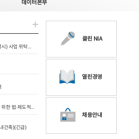
데이터본부
알림관련 더보기
클린 NIA
[조달입찰공고] 2026년 공공 AI CCTV 전환(울산광역시) 사업 위탁감리
열린경영
역
[위탁연구] 학습데이터 거래 시장의 보상체계 확립을 위한 법·제도적 검토 방안 연구
채용안내
내건축)(긴급)