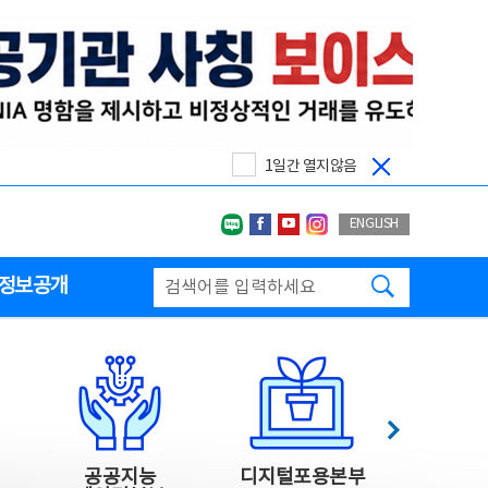
1일간 열지않음
네이버블로그
페이스북
유투브
인스타그랩
ENGLISH
검색하기
정보공개
다음
공공지능
디지털포용본부