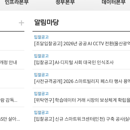
인프라본부
정부본부
데이터본부
알림마당
지식관련 더보기
입찰공고
입찰공고
 개정 안내
[입찰공고] AI·디지털 사회 대국민 인식조사
입찰공고
[사전규격공개] 2026 스마트빌리지 페스타 행사 용
입찰공고
[AI.GOV 이슈리포트 2026-1호]공공부문 AI 통제를 위한 사람 감독의 해외 사례 분석 및 시사점
입찰공고
[디지털서비스 이슈리포트2026-7] 워크플로우를 가진 SaaS만 살아남는다
[입찰공고] 신규 스마트워크센터(인천) 구축 공사(실