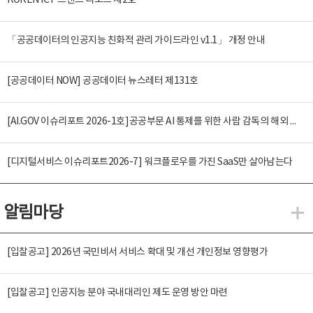
KOREN ICT 트렌드 리포트 제2호
「공공데이터의 인공지능 친화적 관리 가이드라인 v1.1」 개정 안내
[공공데이터 NOW] 공공데이터 뉴스레터 제131호
[AI.GOV 이슈리포트 2026-1호]공공부문 AI 통제를 위한 사람 감독의 해외 사례 분석 및 시사점
[디지털서비스 이슈리포트2026-7] 워크플로우를 가진 SaaS만 살아남는다
알림마당
알
[입찰공고] 2026년 국민비서 서비스 확대 및 개선 개인정보 영향평가
[입찰공고] 인공지능 분야 국내대리인 제도 운영 방안 마련