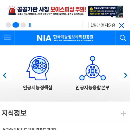
본
전
문
체
바
메
로
뉴
가
바
기
로
1일간 열지않음
가
전체메뉴 열기
검
기
한국지능정보사회진흥원
한국지능정보사회진흥원 주요사업
이전
다음
인공지능정책실
인공지능융합본부
지식정보
지