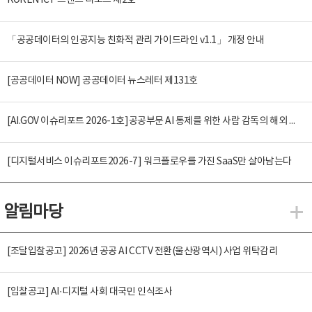
KOREN ICT 트렌드 리포트 제2호
「공공데이터의 인공지능 친화적 관리 가이드라인 v1.1」 개정 안내
[공공데이터 NOW] 공공데이터 뉴스레터 제131호
[AI.GOV 이슈리포트 2026-1호]공공부문 AI 통제를 위한 사람 감독의 해외 사례 분석 및 시사점
[디지털서비스 이슈리포트2026-7] 워크플로우를 가진 SaaS만 살아남는다
알림마당
알
[조달입찰공고] 2026년 공공 AI CCTV 전환(울산광역시) 사업 위탁감리
[입찰공고] AI·디지털 사회 대국민 인식조사