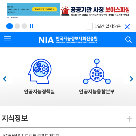
본
전
문
체
바
메
로
뉴
가
바
기
로
1일간 열지않음
가
전체메뉴 열기
검
기
한국지능정보사회진흥원
한국지능정보사회진흥원 주요사업
이전
다음
인공지능정책실
인공지능융합본부
지식정보
지