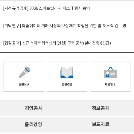
[사전규격공개] 2026 스마트빌리지 페스타 행사 용역
[위탁연구] 학습데이터 거래 시장의 보상체계 확립을 위한 법·제도적 검토 방안 연구
[입찰공고] 신규 스마트워크센터(인천) 구축 공사(실내건축)(긴급)
클린 NIA
열린경영
채용안내
경영공시
정보공개
윤리경영
보도자료