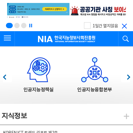
본
전
문
체
바
메
로
뉴
가
바
기
로
1일간 열지않음
가
전체메뉴 열기
검
기
한국지능정보사회진흥원
한국지능정보사회진흥원 주요사업
이전
다음
인공지능정책실
인공지능융합본부
지식정보
지