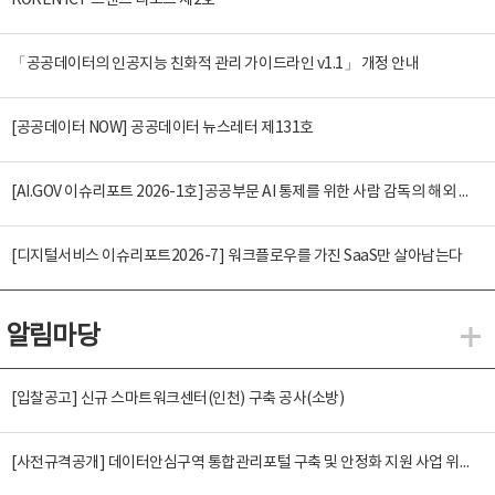
KOREN ICT 트렌드 리포트 제2호
「공공데이터의 인공지능 친화적 관리 가이드라인 v1.1」 개정 안내
[공공데이터 NOW] 공공데이터 뉴스레터 제131호
[AI.GOV 이슈리포트 2026-1호]공공부문 AI 통제를 위한 사람 감독의 해외 사례 분석 및 시사점
[디지털서비스 이슈리포트2026-7] 워크플로우를 가진 SaaS만 살아남는다
알림마당
알
[입찰공고] 신규 스마트워크센터(인천) 구축 공사(소방)
[사전규격공개] 데이터안심구역 통합관리포털 구축 및 안정화 지원 사업 위탁감리