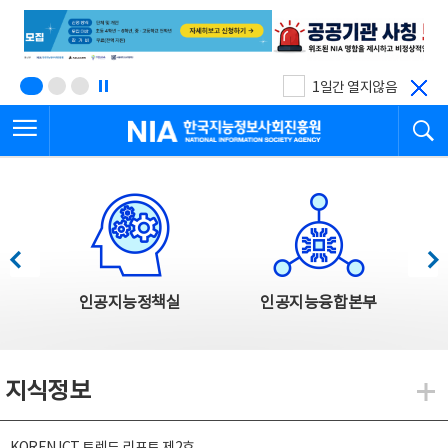
본
전
문
체
바
메
로
뉴
가
바
기
로
1일간 열지않음
가
전체메뉴 열기
검
기
한국지능정보사회진흥원
한국지능정보사회진흥원 주요사업
이전
다음
인공지능정책실
인공지능융합본부
지식정보
지