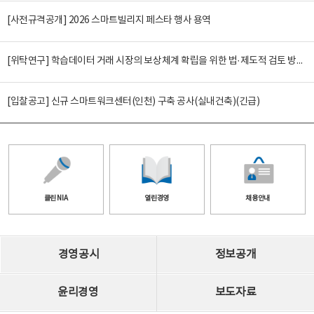
[사전규격공개] 2026 스마트빌리지 페스타 행사 용역
[위탁연구] 학습데이터 거래 시장의 보상체계 확립을 위한 법·제도적 검토 방안 연구
[입찰공고] 신규 스마트워크센터(인천) 구축 공사(실내건축)(긴급)
클린 NIA
열린경영
채용안내
경영공시
정보공개
윤리경영
보도자료