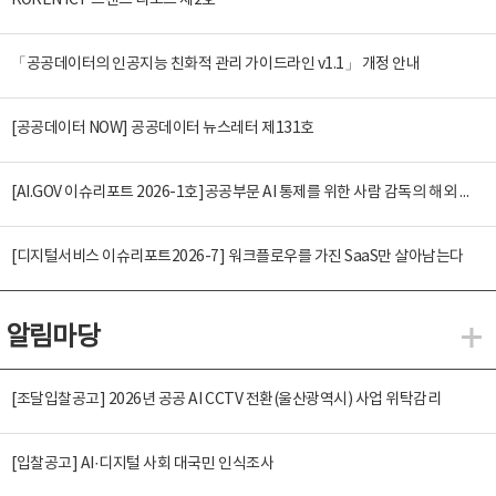
KOREN ICT 트렌드 리포트 제2호
「공공데이터의 인공지능 친화적 관리 가이드라인 v1.1」 개정 안내
[공공데이터 NOW] 공공데이터 뉴스레터 제131호
[AI.GOV 이슈리포트 2026-1호]공공부문 AI 통제를 위한 사람 감독의 해외 사례 분석 및 시사점
[디지털서비스 이슈리포트2026-7] 워크플로우를 가진 SaaS만 살아남는다
알림마당
알
[조달입찰공고] 2026년 공공 AI CCTV 전환(울산광역시) 사업 위탁감리
[입찰공고] AI·디지털 사회 대국민 인식조사