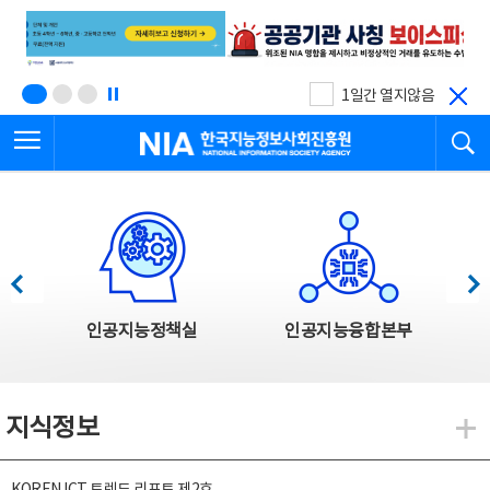
본
전
문
체
바
메
로
뉴
가
바
기
로
1일간 열지않음
가
전체메뉴 열기
검
기
한국지능정보사회진흥원
한국지능정보사회진흥원 주요사업
이전
다음
인공지능정책실
인공지능융합본부
지식정보
지