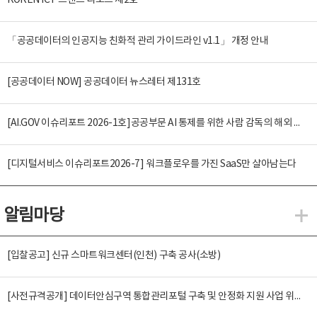
KOREN ICT 트렌드 리포트 제2호
「공공데이터의 인공지능 친화적 관리 가이드라인 v1.1」 개정 안내
[공공데이터 NOW] 공공데이터 뉴스레터 제131호
[AI.GOV 이슈리포트 2026-1호]공공부문 AI 통제를 위한 사람 감독의 해외 사례 분석 및 시사점
[디지털서비스 이슈리포트2026-7] 워크플로우를 가진 SaaS만 살아남는다
알림마당
알
[입찰공고] 신규 스마트워크센터(인천) 구축 공사(소방)
[사전규격공개] 데이터안심구역 통합관리포털 구축 및 안정화 지원 사업 위탁감리