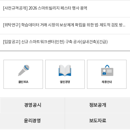
[사전규격공개] 2026 스마트빌리지 페스타 행사 용역
[위탁연구] 학습데이터 거래 시장의 보상체계 확립을 위한 법·제도적 검토 방안 연구
[입찰공고] 신규 스마트워크센터(인천) 구축 공사(실내건축)(긴급)
클린 NIA
열린경영
채용안내
경영공시
정보공개
윤리경영
보도자료