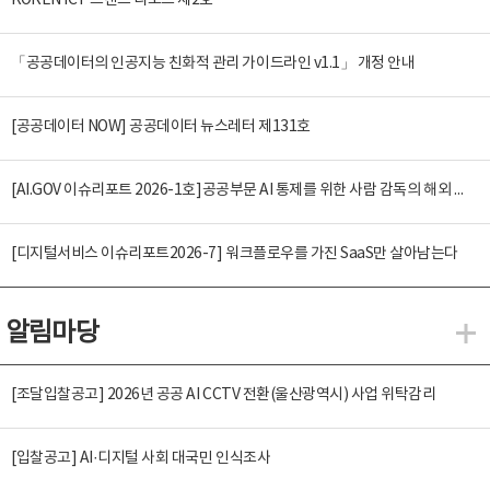
KOREN ICT 트렌드 리포트 제2호
「공공데이터의 인공지능 친화적 관리 가이드라인 v1.1」 개정 안내
[공공데이터 NOW] 공공데이터 뉴스레터 제131호
[AI.GOV 이슈리포트 2026-1호]공공부문 AI 통제를 위한 사람 감독의 해외 사례 분석 및 시사점
[디지털서비스 이슈리포트2026-7] 워크플로우를 가진 SaaS만 살아남는다
알림마당
알
[조달입찰공고] 2026년 공공 AI CCTV 전환(울산광역시) 사업 위탁감리
[입찰공고] AI·디지털 사회 대국민 인식조사