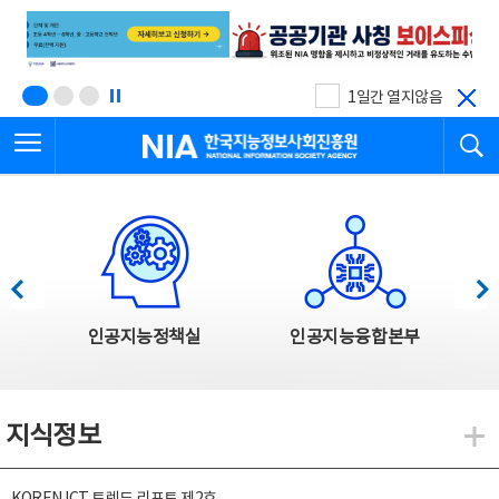
본
전
문
체
바
메
로
뉴
가
바
기
로
1일간 열지않음
가
전체메뉴 열기
검
기
한국지능정보사회진흥원
한국지능정보사회진흥원 주요사업
이전
다음
인공지능정책실
인공지능융합본부
지식정보
지