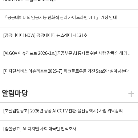
KOREN ICT 트렌드 리포트 제2호
「공공데이터의 인공지능 친화적 관리 가이드라인 v1.1」 개정 안내
[공공데이터 NOW] 공공데이터 뉴스레터 제131호
[AI.GOV 이슈리포트 2026-1호]공공부문 AI 통제를 위한 사람 감독의 해외 사례 분석 및 시사점
[디지털서비스 이슈리포트2026-7] 워크플로우를 가진 SaaS만 살아남는다
알림마당
알
[조달입찰공고] 2026년 공공 AI CCTV 전환(울산광역시) 사업 위탁감리
[입찰공고] AI·디지털 사회 대국민 인식조사