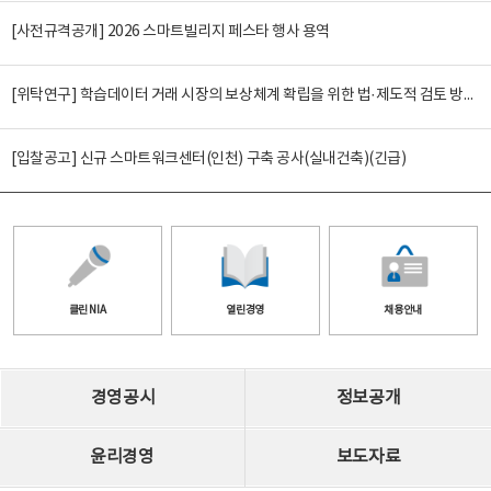
[사전규격공개] 2026 스마트빌리지 페스타 행사 용역
[위탁연구] 학습데이터 거래 시장의 보상체계 확립을 위한 법·제도적 검토 방안 연구
[입찰공고] 신규 스마트워크센터(인천) 구축 공사(실내건축)(긴급)
클린 NIA
열린경영
채용안내
경영공시
정보공개
윤리경영
보도자료