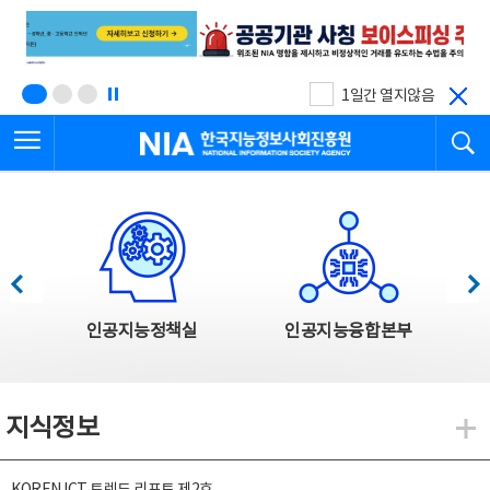
본
전
문
체
바
메
로
뉴
가
바
기
로
1일간 열지않음
가
전체메뉴 열기
검
기
한국지능정보사회진흥원
한국지능정보사회진흥원 주요사업
이전
다음
인공지능정책실
인공지능융합본부
지식정보
지