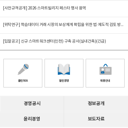
[사전규격공개] 2026 스마트빌리지 페스타 행사 용역
[위탁연구] 학습데이터 거래 시장의 보상체계 확립을 위한 법·제도적 검토 방안 연구
[입찰공고] 신규 스마트워크센터(인천) 구축 공사(실내건축)(긴급)
클린 NIA
열린경영
채용안내
경영공시
정보공개
윤리경영
보도자료