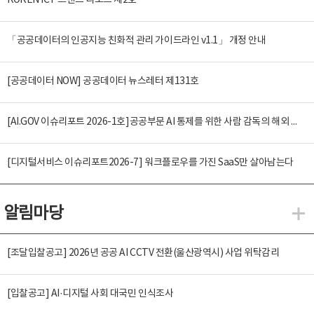
KOREN ICT 트렌드 리포트 제2호
「공공데이터의 인공지능 친화적 관리 가이드라인 v1.1」 개정 안내
[공공데이터 NOW] 공공데이터 뉴스레터 제131호
[AI.GOV 이슈리포트 2026-1호]공공부문 AI 통제를 위한 사람 감독의 해외 사례 분석 및 시사점
[디지털서비스 이슈리포트2026-7] 워크플로우를 가진 SaaS만 살아남는다
알림마당
알
[조달입찰공고] 2026년 공공 AI CCTV 전환(울산광역시) 사업 위탁감리
[입찰공고] AI·디지털 사회 대국민 인식조사