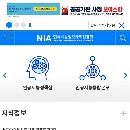
본
전
문
체
바
메
로
뉴
가
바
기
로
1일간 열지않음
가
전체메뉴 열기
검
기
한국지능정보사회진흥원
한국지능정보사회진흥원 주요사업
이전
다음
인공지능정책실
인공지능융합본부
지식정보
지