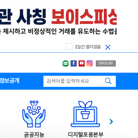
1일간 열지않음
네이버블로그
페이스북
유투브
인스타그랩
ENGLISH
검색하기
정보공개
다음
공공지능
디지털포용본부