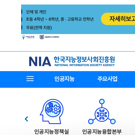
본
전
문
체
바
메
로
뉴
가
바
기
로
가
기
한국지능정보사회진흥원
전체메뉴보기
인공지능
주요사업
한국지능정보사회진흥원 주요사업
이전
인공지능정책실
인공지능융합본부