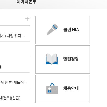
데이터본부
알림관련 더보기
클린 NIA
[조달입찰공고] 2026년 공공 AI CCTV 전환(울산광역시) 사업 위탁감리
열린경영
역
[위탁연구] 학습데이터 거래 시장의 보상체계 확립을 위한 법·제도적 검토 방안 연구
채용안내
내건축)(긴급)