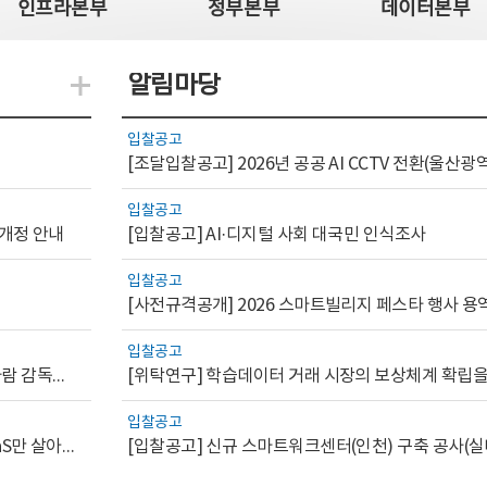
인프라본부
정부본부
데이터본부
알림마당
지식관련 더보기
입찰공고
입찰공고
 개정 안내
[입찰공고] AI·디지털 사회 대국민 인식조사
입찰공고
[사전규격공개] 2026 스마트빌리지 페스타 행사 용
입찰공고
[AI.GOV 이슈리포트 2026-1호]공공부문 AI 통제를 위한 사람 감독의 해외 사례 분석 및 시사점
입찰공고
[디지털서비스 이슈리포트2026-7] 워크플로우를 가진 SaaS만 살아남는다
[입찰공고] 신규 스마트워크센터(인천) 구축 공사(실